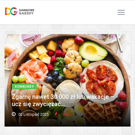
Polityka Prywatności
Reklama
Kontakt
RSS
KONKURSY
Zgarnij nawet 30 000 zł lub wakacje –
ucz się zwyciężać...
02 Listopad 2025
1488