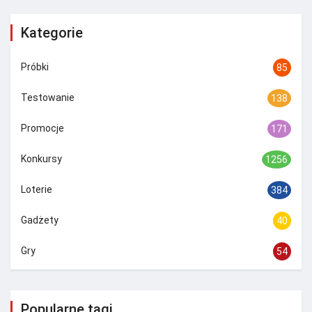
Kategorie
Próbki
85
Testowanie
138
Promocje
171
Konkursy
1256
Loterie
384
Gadżety
40
Gry
54
Popularne tagi