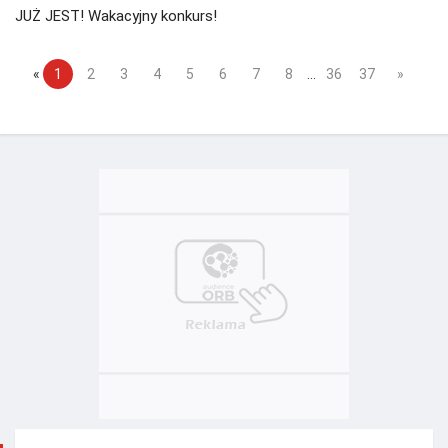
JUŻ JEST! Wakacyjny konkurs!
«
1
2
3
4
5
6
7
8
...
36
37
»