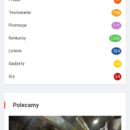
Testowanie
138
Promocje
171
Konkursy
1256
Loterie
384
Gadżety
40
Gry
54
Polecamy