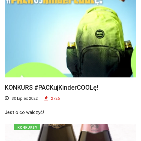
KONKURS #PACKujKinderCOOLę!
30 Lipiec 2022
2726
Jest o co walczyć!
KONKURSY