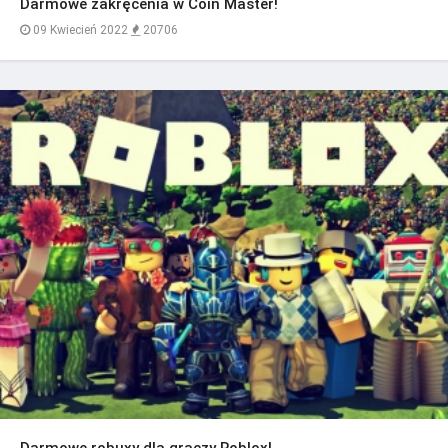
Darmowe zakręcenia w Coin Master!
09 Kwiecień 2022
20706
Darmowe robuxy dla graczy Roblox!