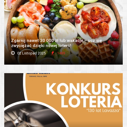
Zgarnij nawet 30 000 zł lub wakacje – ucz się
zwyciężać dzięki nowej loterii!
02 Listopad 2025
1489