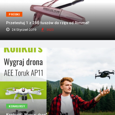
PRÓBKI
Przetestuj 1 z 250 tuszów do rzęs od Rimmel!
24 Styczeń 2019
3623
KONKURSY
Konkurs ,,Wygraj dron"