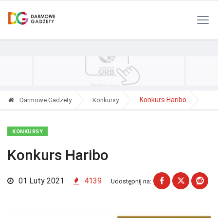
Polityka Prywatności
Reklama
Kontakt
RSS
Konkurs Haribo
Darmowe Gadżety
Konkursy
KONKURSY
Konkurs Haribo
01 Luty 2021
4139
Udostępnij na: