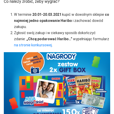
Co należy zrobić, żeby wygrać?
W terminie
20.01-20.03.2021
kupić w dowolnym sklepie
co
najmniej jedno opakowanie Haribo
i zachować dowód
zakupu.
Zgłosić swój zakup i w ciekawy sposób dokończyć
zdanie:
„Chcę podarować Haribo…”
wypełniając formularz
na stronie konkursowej
.