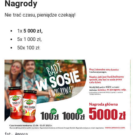
Nagrody
Nie trać czasu, pieniądze czekają!
1x
5 000 zł,
5x 1 000 zł,
50x 100 zł.
fot. Amooco