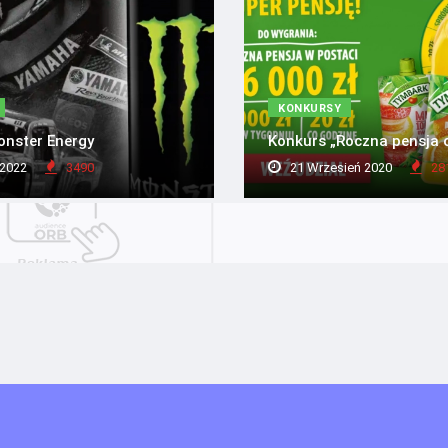
KONKURSY
onster Energy
Konkurs „Roczna pensja 
 2022
3490
21 Wrzesień 2020
28