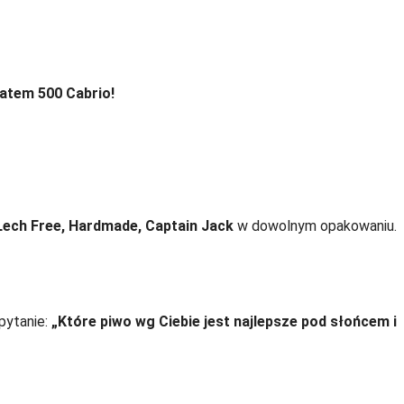
iatem 500 Cabrio!
 Lech Free, Hardmade, Captain Jack
w dowolnym opakowaniu.
pytanie:
„Które piwo wg Ciebie jest najlepsze pod słońcem i