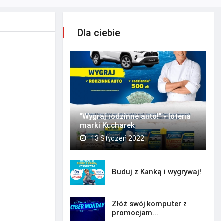
Dla ciebie
"Wygraj rodzinne auto!" - loteria
marki Kucharek
13 Styczeń 2022
Buduj z Kanką i wygrywaj!
Złóż swój komputer z
promocjam...