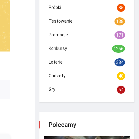
Próbki
85
Testowanie
138
Promocje
171
Konkursy
1256
Loterie
384
Gadżety
40
Gry
54
Polecamy