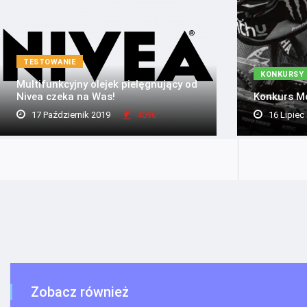
TESTOWANIE
KONKURSY
Multifunkcyjny olejek pielęgnujący od
Nivea czeka na Was!
Konkurs M
17 Październik 2019
4096
16 Lipiec
Zobacz również