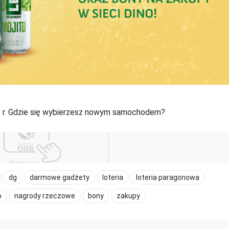
21 r. Gdzie się wybierzesz nowym samochodem?
dg
darmowe gadżety
loteria
loteria paragonowa
o
nagrody rzeczowe
bony
zakupy