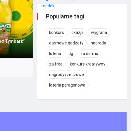
Popularne tagi
konkurs
okazja
wygrana
od Tymbark”
darmowe gadżety
nagroda
10
loteria
dg
za darmo
za free
konkurs kreatywny
nagrody rzeczowe
loteria paragonowa