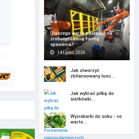
Dlaczego warto postawić na
zrobotyzowaną formę
spawania?
14 Lipiec 2026
Jak stworzyć
zbilansowany lunc...
Jak wybrać piłkę do
siatkówki...
Wyciskarki do soku - co
warto...