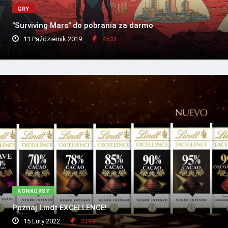
GRY
"Surviving Mars" do pobrania za darmo
11 Październik 2019
4533
KONKURSY
Poznaj Lindt EXCELLENCE!
15 Luty 2022
3390