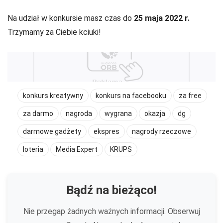
Na udział w konkursie masz czas do
25 maja 2022 r.
Trzymamy za Ciebie kciuki!
konkurs kreatywny
konkurs na facebooku
za free
za darmo
nagroda
wygrana
okazja
dg
darmowe gadżety
ekspres
nagrody rzeczowe
loteria
Media Expert
KRUPS
Bądź na bieżąco!
Nie przegap żadnych ważnych informacji. Obserwuj