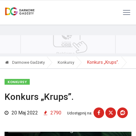
Polityka Prywatności
Reklama
Kontakt
RSS
Konkurs „Krups”.
Darmowe Gadżety
Konkursy
KONKURSY
Konkurs „Krups”.
20 Maj 2022
2790
Udostępnij na: