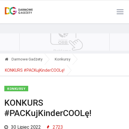
Polityka Prywatności
Reklama
Kontakt
RSS
Darmowe Gadżety
Konkursy
KONKURS #PACKujKinderCOOLę!
KONKURSY
KONKURS
#PACKujKinderCOOLę!
30 Lipiec 2022
2723