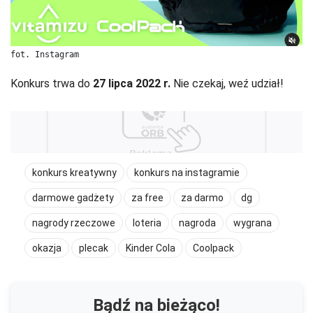
fot. Instagram
Konkurs trwa do
27 lipca 2022 r.
Nie czekaj, weź udział!
konkurs kreatywny
konkurs na instagramie
darmowe gadżety
za free
za darmo
dg
nagrody rzeczowe
loteria
nagroda
wygrana
okazja
plecak
Kinder Cola
Coolpack
Bądź na bieżąco!