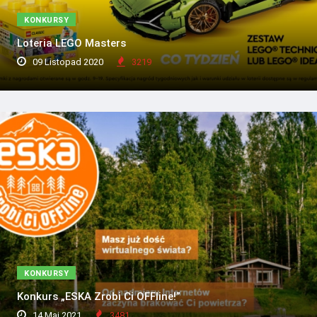
KONKURSY
Loteria LEGO Masters
09 Listopad 2020
3219
KONKURSY
Konkurs „ESKA Zrobi Ci OFFline!”
14 Maj 2021
3481