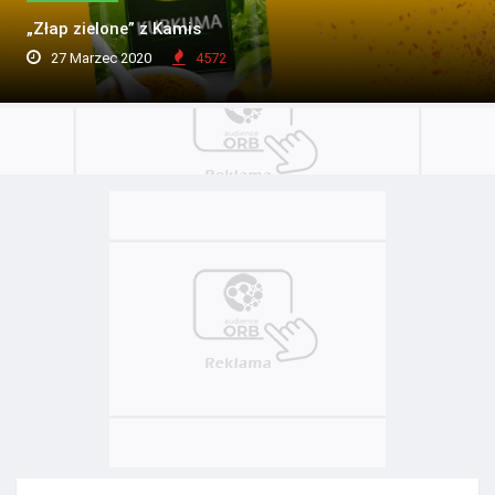
„Złap zielone” z Kamis
27 Marzec 2020
4572