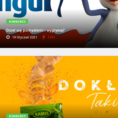
KONKURSY
Dziel się pomysłami i wygrywaj!
19 Styczeń 2021
2781
KONKURSY