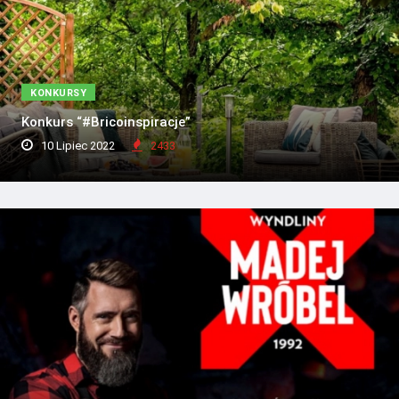
KONKURSY
Konkurs “#Bricoinspiracje”
10 Lipiec 2022
2433