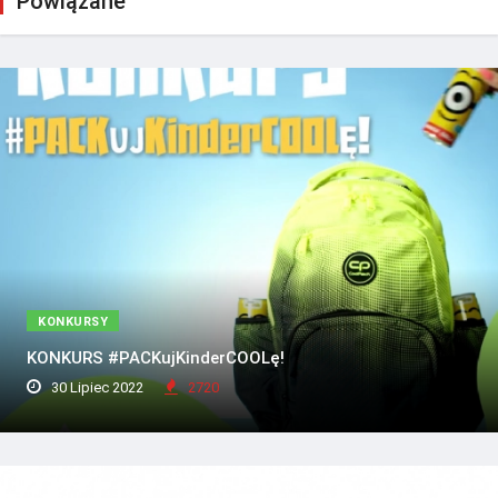
Powiązane
KONKURSY
KONKURS #PACKujKinderCOOLę!
30 Lipiec 2022
2720