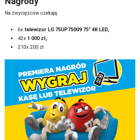
Nagrody
Na zwycięzców czekają:
6x
telewizor LG 75UP75009 75″ 4K LED,
42x
1 000 zł,
210x 200 zł.