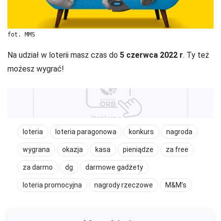
fot. MMS
Na udział w loterii masz czas do
5 czerwca 2022 r
. Ty też
możesz wygrać!
loteria
loteria paragonowa
konkurs
nagroda
wygrana
okazja
kasa
pieniądze
za free
za darmo
dg
darmowe gadżety
loteria promocyjna
nagrody rzeczowe
M&M’s