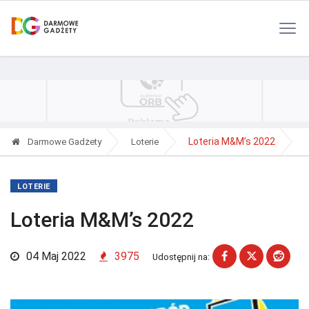
Polityka Prywatności
Reklama
Kontakt
RSS
Loteria M&M’s 2022
Darmowe Gadżety
Loterie
LOTERIE
Loteria M&M’s 2022
04 Maj 2022
3975
Udostępnij na: