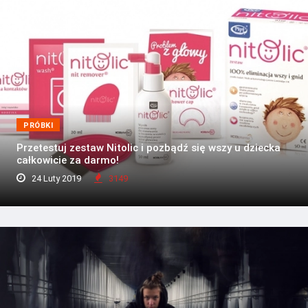
PRÓBKI
Przetestuj zestaw Nitolic i pozbądź się wszy u dziecka
całkowicie za darmo!
24 Luty 2019
3149