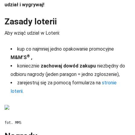
udział i wygrywaj!
Zasady loterii
Aby wziąć udział w Loterii:
kup co najmniej jedno opakowanie promocyjne
®
M&M’S
,
koniecznie
zachowaj dowód zakupu
niezbędny do
odbioru nagrody (jeden paragon = jedno zgłoszenie),
zarejestruj się za pomocą formularza na
stronie
loterii
.
fot. MMS