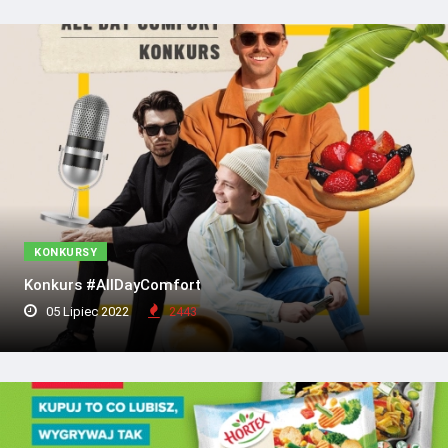
KONKURSY
Konkurs #AllDayComfort
05 Lipiec 2022
2443