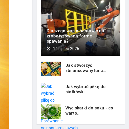
Dlaczego warto postawić na
zrobotyzowaną formę
spawania?
14 Lipiec 2026
Jak stworzyć
zbilansowany lunc...
Jak wybrać piłkę do
siatkówki...
Wyciskarki do soku - co
warto...