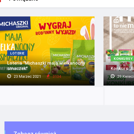
LOTERIE
KONKURSY
Loteria "Michaszki mają wielkanocny
smaczek"
Konkurs „By
23 Marzec 2021
3134
29 Kwieci