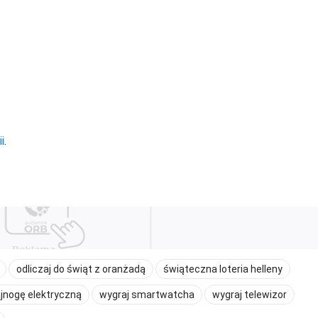
i
.
odliczaj do świąt z oranżadą
świąteczna loteria helleny
ajnogę elektryczną
wygraj smartwatcha
wygraj telewizor