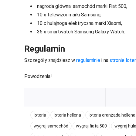
nagroda główna: samochód marki Fiat 500,
10 x telewizor marki Samsung,
10 x hulajnoga elektryczna marki Xiaomi,
35 x smartwatch Samsung Galaxy Watch.
Regulamin
Szczegóły znajdziesz w
regulaminie
i na
stronie loteri
Powodzenia!
loteria
loteria hellena
loteria oranżada hellena
wygraj samochód
wygraj fiata 500
wygraj hul