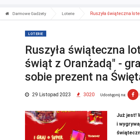
Ruszyła świąteczna loteri
Darmowe Gadżety
Loterie
LOTERIE
Ruszyła świąteczna lote
świąt z Oranżadą" - gra
sobie prezent na Święt
29 Listopad 2023
3020
Udostępnij na:
Już jest! 
i wygrywaj
świąteczn