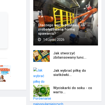
Dlaczego warto postawić na
zrobotyzowaną formę
spawania?
14 Lipiec 2026
Jak stworzyć
zbilansowany lunc...
Jak wybrać piłkę do
siatkówki...
Wyciskarki do soku - co
warto...