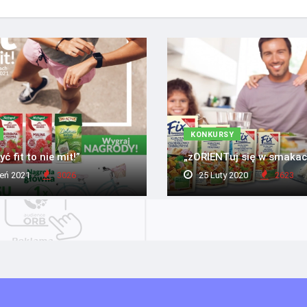
KONKURSY
ć fit to nie mit!”
„zORIENTuj się w smakach
eń 2021
3026
25 Luty 2020
2623