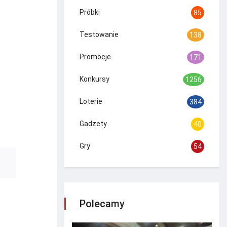
Próbki
85
Testowanie
138
Promocje
171
Konkursy
1256
Loterie
384
Gadżety
40
Gry
54
Polecamy