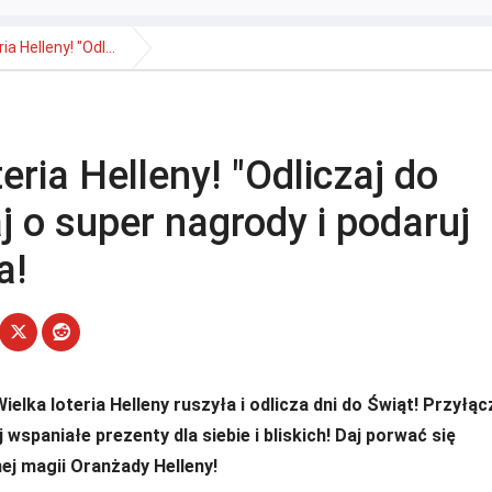
a Helleny! "Odl...
ria Helleny! "Odliczaj do
j o super nagrody i podaruj
a!
Wielka loteria Helleny ruszyła i odlicza dni do Świąt! Przyłąc
 wspaniałe prezenty dla siebie i bliskich! Daj porwać się
ej magii Oranżady Helleny!