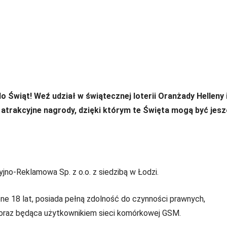
o Świąt! Weź udział w świątecznej loterii Oranżady Helleny 
a atrakcyjne nagrody, dzięki którym te Święta mogą być jes
no-Reklamowa Sp. z o.o. z siedzibą w Łodzi.
one 18 lat, posiada pełną zdolność do czynności prawnych,
j oraz będąca użytkownikiem sieci komórkowej GSM.