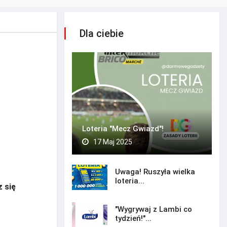
Dla ciebie
Loteria "Mecz Gwiazd"!
17 Maj 2025
Uwaga! Ruszyła wielka
loteria...
z się
"Wygrywaj z Lambi co
tydzień!"...