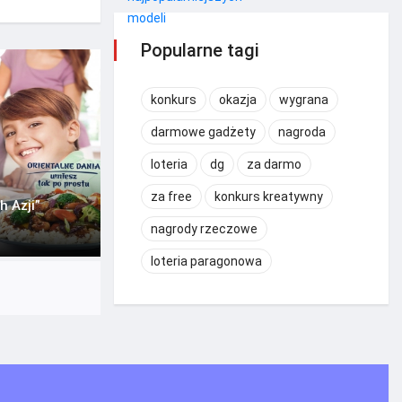
Popularne tagi
konkurs
okazja
wygrana
darmowe gadżety
nagroda
loteria
dg
za darmo
za free
konkurs kreatywny
 Azji”
nagrody rzeczowe
loteria paragonowa