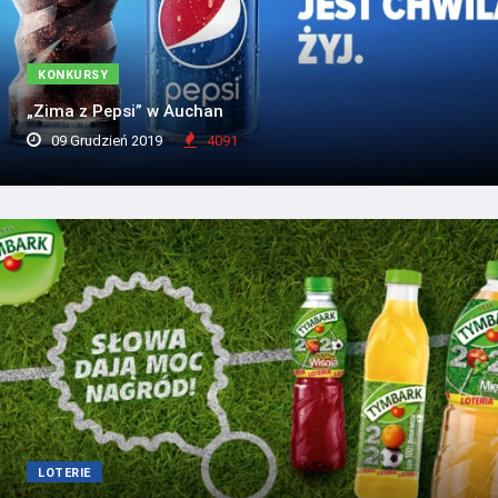
KONKURSY
„Zima z Pepsi” w Auchan
09 Grudzień 2019
4091
LOTERIE