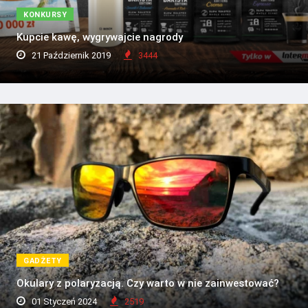
KONKURSY
Kupcie kawę, wygrywajcie nagrody
21 Październik 2019
3444
GADŻETY
Okulary z polaryzacją. Czy warto w nie zainwestować?
01 Styczeń 2024
2519