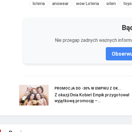
loteria
answear
wow Loteria
orlen
toyo
Bąd
Nie przegap żadnych ważnych informa
Obserwu
PROMOCJA DO -30% W EMPIKU Z OK...
Z okazji Dnia Kobiet Empik przygotował
wyjątkową promocję –...