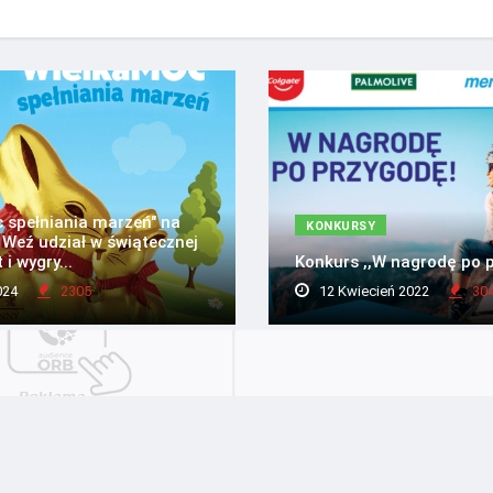
 spełniania marzeń" na
KONKURSY
 Weź udział w świątecznej
 i wygry...
Konkurs ,,W nagrodę po 
024
2305
12 Kwiecień 2022
30