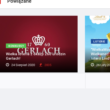
Powiązane
LOTERIE
KONKURSY
"WielkaMoc
Wielka loteria z okazji 260 urodzin
Wielkanoc!
Gerlach!
loterii Lindt
24 Sierpień 2020
2835
26 Luty 2