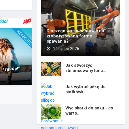
Dlaczego warto postawić na
zrobotyzowaną formę
spawania?
14 Lipiec 2026
Jak stworzyć
przygodę!"
zbilansowany lunc...
41
Jak wybrać piłkę do
siatkówki...
Wyciskarki do soku - co
warto...