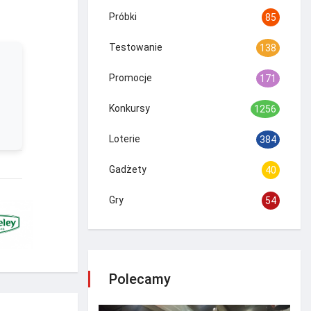
Próbki
85
Testowanie
138
Promocje
171
Konkursy
1256
Loterie
384
Gadżety
40
Gry
54
Polecamy