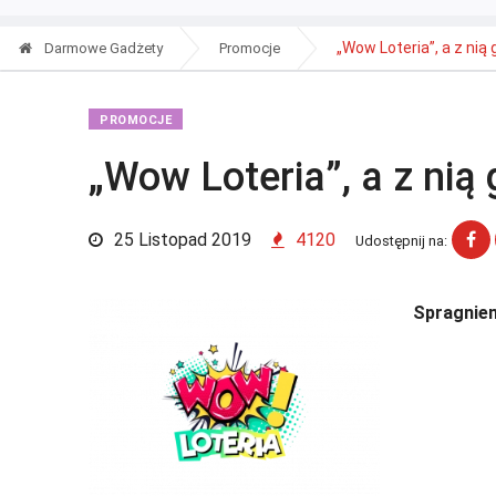
„Wow Loteria”, a z nią
Darmowe Gadżety
Promocje
PROMOCJE
„Wow Loteria”, a z ni
25 Listopad 2019
4120
Udostępnij na:
Spragnien