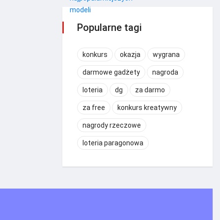
Popularne tagi
konkurs
okazja
wygrana
darmowe gadżety
nagroda
loteria
dg
za darmo
za free
konkurs kreatywny
nagrody rzeczowe
loteria paragonowa