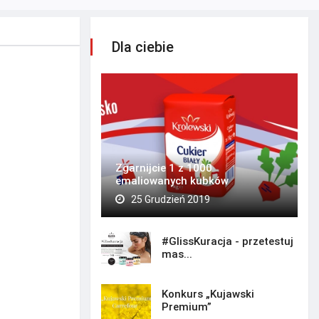
Dla ciebie
Zgarnijcie 1 z 1000
emaliowanych kubków
25 Grudzień 2019
#GlissKuracja - przetestuj
mas...
Konkurs „Kujawski
Premium”