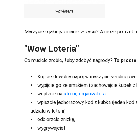
wowloteria
Marzycie o jakiejś zmianie w życiu? A może potrzebuje
"Wow Loteria"
Co musicie zrobić, żeby zdobyć nagrody?
To proste
Kupcie dowolny napój w maszynie vendingowej o
wypijcie go ze smakiem i zachowajcie kubek z
wejdźcie na
stronę organizatora
,
wpiszcie jednorazowy kod z kubka (jeden kod z
udziału w loterii)
odbierzcie zniżkę,
wygrywajcie!