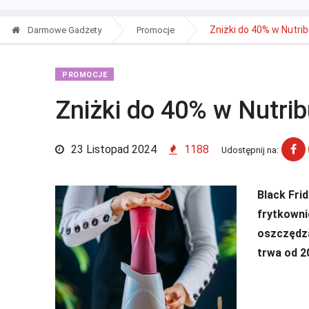
Zniżki do 40% w Nutribul
Darmowe Gadżety
Promocje
PROMOCJE
Zniżki do 40% w Nutribu
23 Listopad 2024
1188
Udostępnij na:
Black Frid
frytkowni
oszczędza
trwa od 2