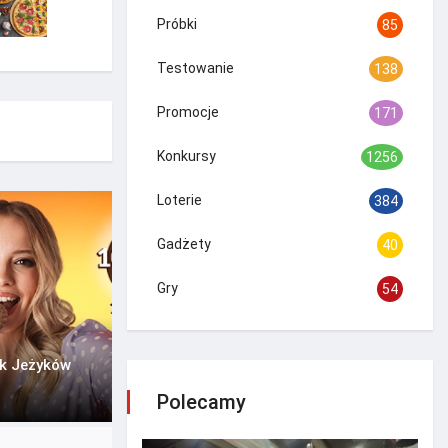
Próbki
85
Testowanie
138
Promocje
171
Konkursy
1256
Loterie
384
Gadżety
40
Gry
54
ak Jeżyków
Polecamy