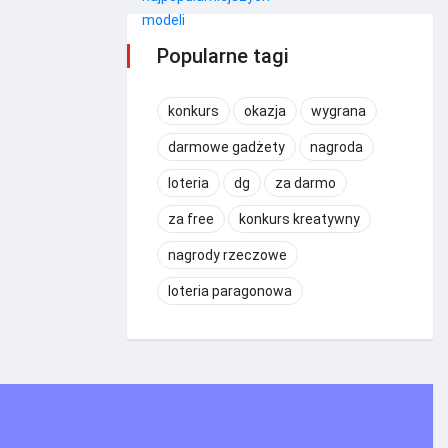
Popularne tagi
konkurs
okazja
wygrana
darmowe gadżety
nagroda
loteria
dg
za darmo
za free
konkurs kreatywny
nagrody rzeczowe
loteria paragonowa