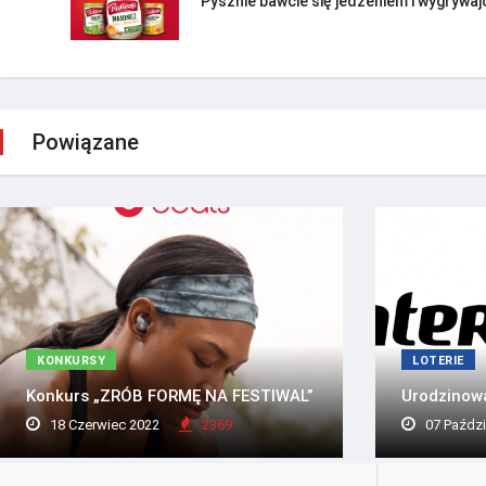
Pysznie bawcie się jedzeniem i wygrywajc
Powiązane
KONKURSY
LOTERIE
Konkurs „ZRÓB FORMĘ NA FESTIWAL”
Urodzinowa
18 Czerwiec 2022
2369
07 Paździ