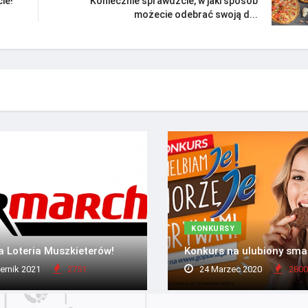
ie!
Koniecznie sprawdźcie, w jaki sposób
możecie odebrać swoją d...
KONKURSY
 Loteria Muszkieterów!
Konkurs na ulubiony sm
ernik 2021
2751
24 Marzec 2020
2800