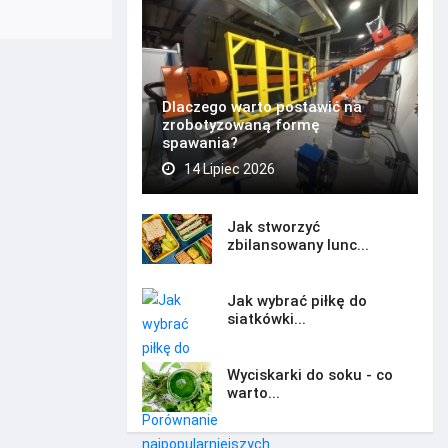
Dlaczego warto postawić na
zrobotyzowaną formę
spawania?
14 Lipiec 2026
Jak stworzyć
zbilansowany lunc...
Jak wybrać piłkę do
siatkówki...
Wyciskarki do soku - co
warto...