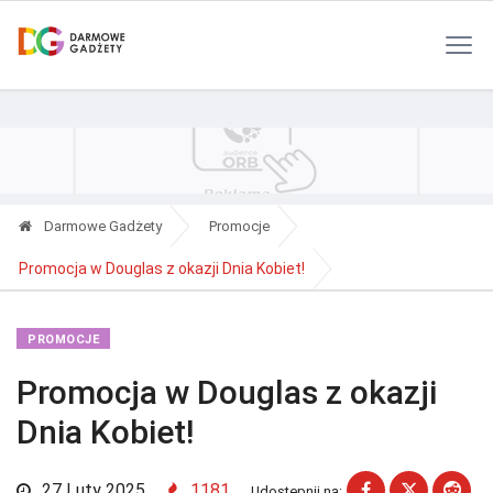
Polityka Prywatności
Reklama
Kontakt
RSS
Darmowe Gadżety
Promocje
Promocja w Douglas z okazji Dnia Kobiet!
PROMOCJE
Promocja w Douglas z okazji
Dnia Kobiet!
27 Luty 2025
1181
Udostępnij na: