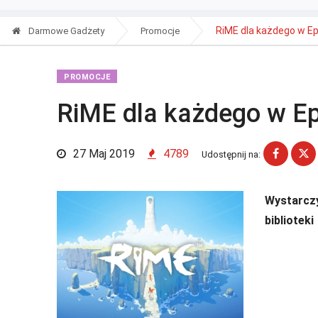
RiME dla każdego w E
Darmowe Gadżety
Promocje
PROMOCJE
RiME dla każdego w E
27 Maj 2019
4789
Udostępnij na:
Wystarczy
biblioteki