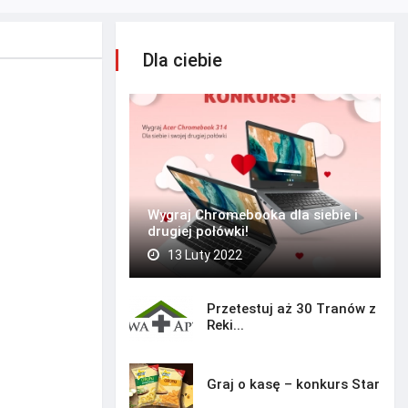
Dla ciebie
Wygraj Chromebooka dla siebie i
drugiej połówki!
13 Luty 2022
Przetestuj aż 30 Tranów z
Reki...
Graj o kasę – konkurs Star