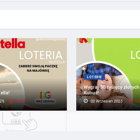
LOTERIE
Wygraj 30 tysięcy złotych 
ella!
Kubuś!
25
1335
02 Wrzesień 2025
14