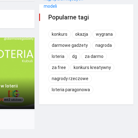
Popularne tagi
konkurs
okazja
wygrana
darmowe gadżety
nagroda
loteria
dg
za darmo
za free
konkurs kreatywny
nagrody rzeczowe
w loterii
loteria paragonowa
39