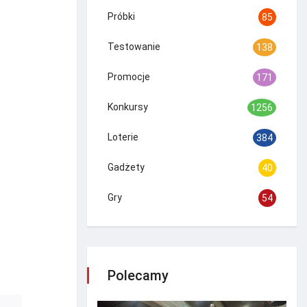
Próbki
85
Testowanie
138
Promocje
171
Konkursy
1256
Loterie
384
Gadżety
40
Gry
54
Polecamy