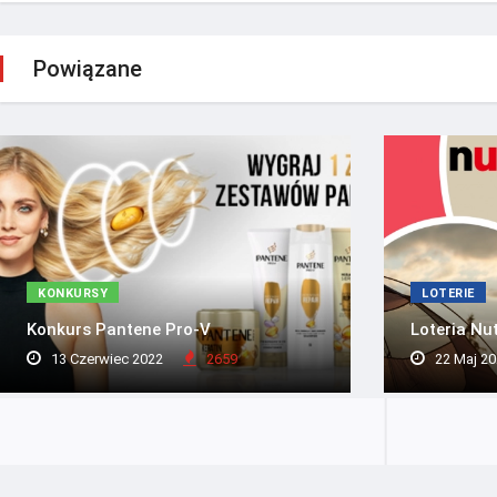
Powiązane
KONKURSY
LOTERIE
Konkurs Pantene Pro-V
Loteria Nut
13 Czerwiec 2022
2659
22 Maj 20