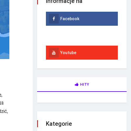
informacje na
Facebook
Instagram
Youtube
HITY
c
,
li
zić,
Kategorie