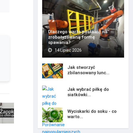
Dlaczego warto postawić na
zrobotyzowaną formę
spawania?
14 Lipiec 2026
Jak stworzyć
zbilansowany lunc...
Jak wybrać piłkę do
siatkówki...
Wyciskarki do soku - co
warto...