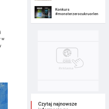
Konkurs
#monsterzerocukruorlen
j
y w
y
Czytaj najnowsze