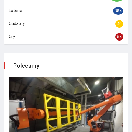
Loterie
384
Gadżety
40
Gry
54
Polecamy