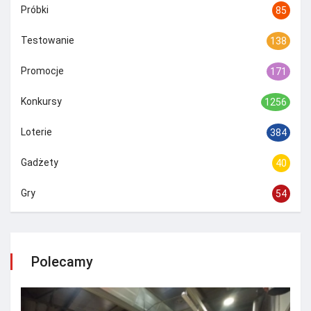
Próbki
85
Testowanie
138
Promocje
171
Konkursy
1256
Loterie
384
Gadżety
40
Gry
54
Polecamy