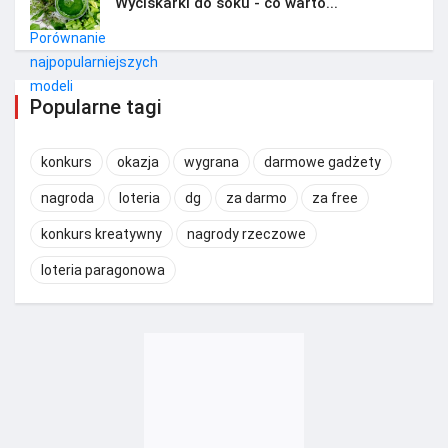
Wyciskarki do soku - co warto...
Popularne tagi
konkurs
okazja
wygrana
darmowe gadżety
nagroda
loteria
dg
za darmo
za free
konkurs kreatywny
nagrody rzeczowe
loteria paragonowa