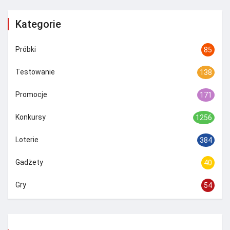
Kategorie
Próbki
85
Testowanie
138
Promocje
171
Konkursy
1256
Loterie
384
Gadżety
40
Gry
54