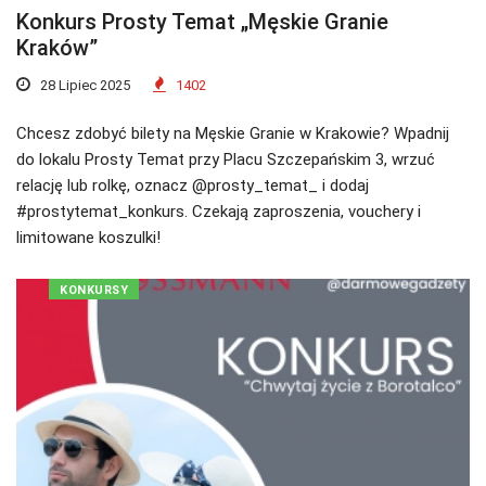
Konkurs Prosty Temat „Męskie Granie
Kraków”
28 Lipiec 2025
1402
Chcesz zdobyć bilety na Męskie Granie w Krakowie? Wpadnij
do lokalu Prosty Temat przy Placu Szczepańskim 3, wrzuć
relację lub rolkę, oznacz @prosty_temat_ i dodaj
#prostytemat_konkurs. Czekają zaproszenia, vouchery i
limitowane koszulki!
KONKURSY