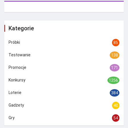
Kategorie
Próbki
85
Testowanie
138
Promocje
171
Konkursy
1256
Loterie
384
Gadżety
40
Gry
54