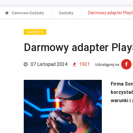
Darmowy adapter PlayS
Darmowe Gadżety
Gadżety
GADŻETY
Darmowy adapter PlayS
07 Listopad 2024
1921
Udostępnij na:
Firma Son
korzystać
warunki i