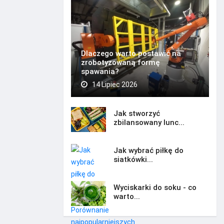
Dlaczego warto postawić na
zrobotyzowaną formę
spawania?
14 Lipiec 2026
Jak stworzyć
zbilansowany lunc...
Jak wybrać piłkę do
siatkówki...
Wyciskarki do soku - co
warto...