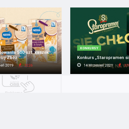
IE
KONKURSY
towania 500 szt. kaszek
rby Zbóż
Konkurs „Staropramen się
ień 2019
3226
14 Wrzesień 2021
35