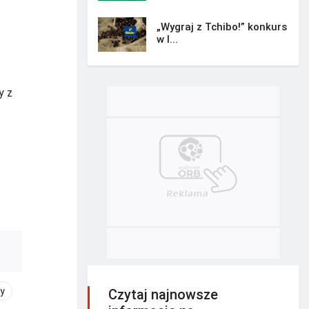
„Wygraj z Tchibo!” konkurs
w I...
y z
y
Czytaj najnowsze