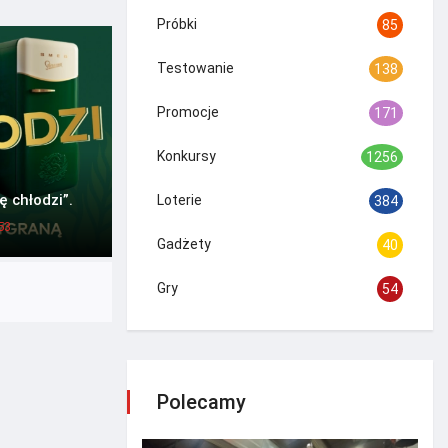
Próbki
85
Testowanie
138
Promocje
171
Konkursy
1256
 chłodzi”.
Loterie
384
53
Gadżety
40
Gry
54
Polecamy