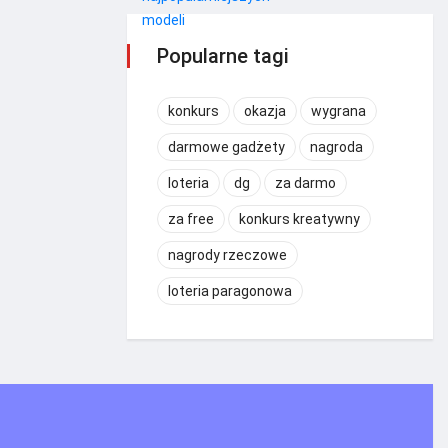
Popularne tagi
konkurs
okazja
wygrana
darmowe gadżety
nagroda
loteria
dg
za darmo
za free
konkurs kreatywny
nagrody rzeczowe
loteria paragonowa