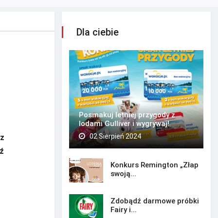
Dla ciebie
Posmakuj letniej przygody z
lodami Gulliver i wygrywaj!
02 Sierpień 2024
sz
ź
Konkurs Remington „Złap
swoją...
Zdobądź darmowe próbki
Fairy i...