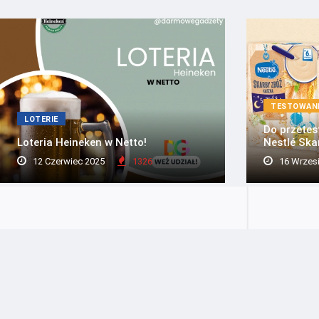
TESTOWAN
LOTERIE
Do przetes
Loteria Heineken w Netto!
Nestlé Ska
12 Czerwiec 2025
1326
16 Wrzes