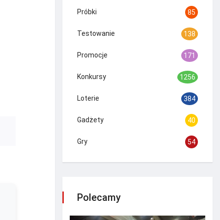
Próbki
85
Testowanie
138
Promocje
171
Konkursy
1256
Loterie
384
Gadżety
40
Gry
54
Polecamy