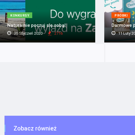
KONKURSY
PRÓBKI
Naturalnie poczuj się sobą!
Darmowe p
30 Styczeń 2020
2716
11 Luty 2
Zobacz również