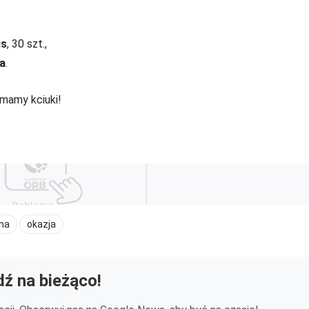
us
, 30 szt.,
na
.
mamy kciuki!
na
okazja
ź na bieżąco!