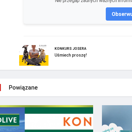
Nie przegap żadnych ważnych informa
Obserwu
KONKURS JOSERA
Uśmiech proszę!
Powiązane