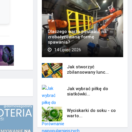
Dlaczego warto postawić na
zrobotyzowaną formę
spawania?
14 Lipiec 2026
Jak stworzyć
zbilansowany lunc...
Jak wybrać piłkę do
siatkówki...
Wyciskarki do soku - co
warto...