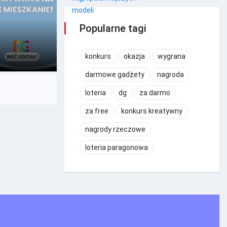
Popularne tagi
konkurs
okazja
wygrana
darmowe gadżety
nagroda
loteria
dg
za darmo
za free
konkurs kreatywny
nagrody rzeczowe
loteria paragonowa