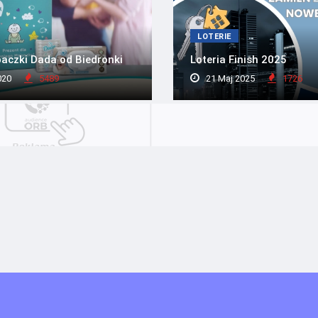
LOTERIE
aczki Dada od Biedronki
Loteria Finish 2025
020
5489
21 Maj 2025
1726