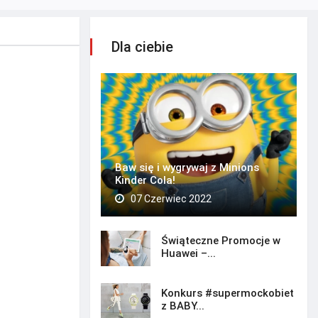
Dla ciebie
Baw się i wygrywaj z Minions
Kinder Cola!
07 Czerwiec 2022
Świąteczne Promocje w
Huawei –...
Konkurs #supermockobiet
z BABY...