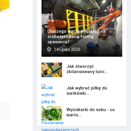
Dlaczego warto postawić na
zrobotyzowaną formę
spawania?
14 Lipiec 2026
Jak stworzyć
zbilansowany lunc...
Jak wybrać piłkę do
siatkówki...
Wyciskarki do soku - co
warto...