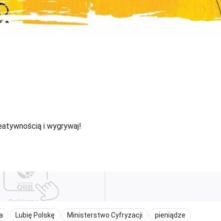
eatywnością i wygrywaj!
a
Lubię Polskę
Ministerstwo Cyfryzacji
pieniądze