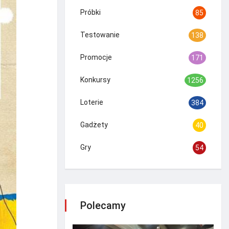
Próbki
85
Testowanie
138
fot. Lubań
Promocje
171
Konkursy
1256
Loterie
384
Gadżety
40
Gry
54
Polecamy