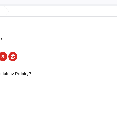
"
"
o lubisz Polskę?