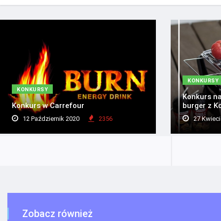
KONKURSY
KONKURSY
Konkurs na
Konkurs w Carrefour
burger z K
12 Październik 2020
2356
27 Kwieci
Zobacz również