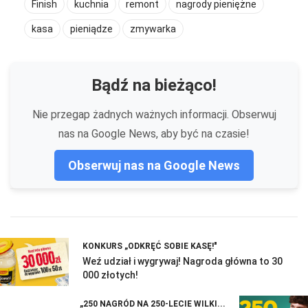
Finish
kuchnia
remont
nagrody pieniężne
kasa
pieniądze
zmywarka
Bądź na bieżąco!
Nie przegap żadnych ważnych informacji. Obserwuj
nas na Google News, aby być na czasie!
Obserwuj nas na Google News
KONKURS „ODKRĘĆ SOBIE KASĘ!"
Weź udział i wygrywaj! Nagroda główna to 30
000 złotych!
„250 NAGRÓD NA 250-LECIE WILKI...