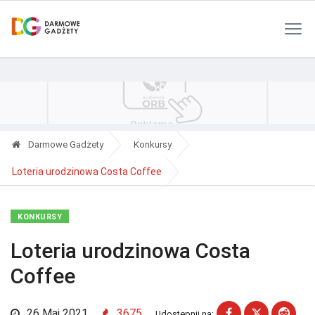
Polityka Prywatności
Reklama
Kontakt
RSS
Darmowe Gadżety
Konkursy
Loteria urodzinowa Costa Coffee
KONKURSY
Loteria urodzinowa Costa
Coffee
26 Maj 2021
3675
Udostępnij na: