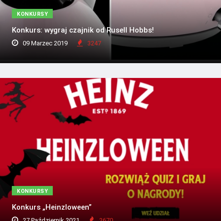
KONKURSY
Konkurs: wygraj czajnik od Rusell Hobbs!
09 Marzec 2019
3247
KONKURSY
Konkurs „Heinzloween”
27 Październik 2021
2670