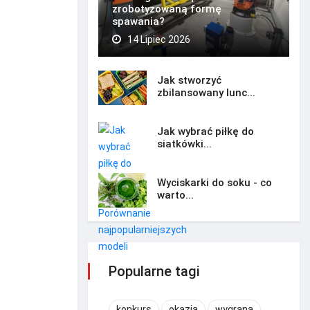
zrobotyzowaną formę
spawania?
14 Lipiec 2026
Jak stworzyć
zbilansowany lunc...
Jak wybrać piłkę do
siatkówki...
Wyciskarki do soku - co
warto...
Popularne tagi
konkurs
okazja
wygrana