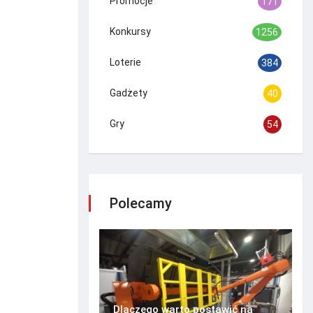
Promocje
171
Konkursy
1256
Loterie
384
Gadżety
40
Gry
54
Polecamy
Dlaczego warto postawić na