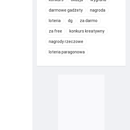
darmowe gadżety
nagroda
loteria
dg
za darmo
za free
konkurs kreatywny
nagrody rzeczowe
loteria paragonowa