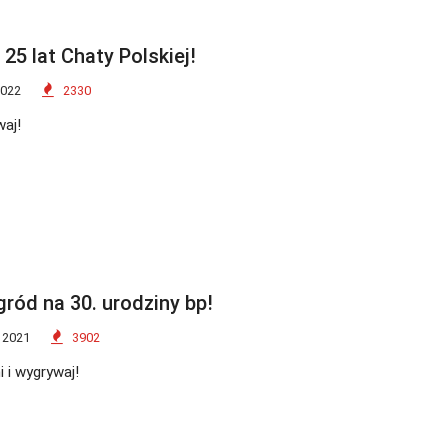
 25 lat Chaty Polskiej!
2022
2330
waj!
gród na 30. urodziny bp!
 2021
3902
i i wygrywaj!