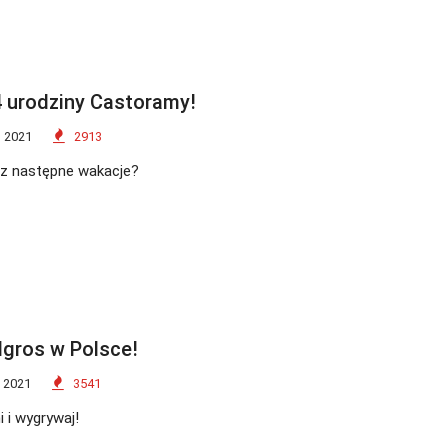
4 urodziny Castoramy!
 2021
2913
sz następne wakacje?
lgros w Polsce!
 2021
3541
i i wygrywaj!