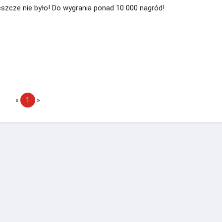
 jeszcze nie było! Do wygrania ponad 10 000 nagród!
«
1
»