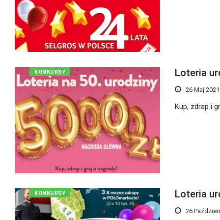
Loteria u
KONKURSY
26 Maj 2021
Kup, zdrap i g
Loteria u
KONKURSY
26 Paździer