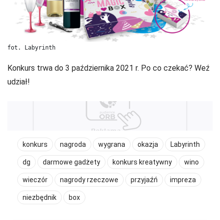
fot. Labyrinth
Konkurs trwa do 3 października 2021 r. Po co czekać? Weź
udział!
konkurs
nagroda
wygrana
okazja
Labyrinth
dg
darmowe gadżety
konkurs kreatywny
wino
wieczór
nagrody rzeczowe
przyjaźń
impreza
niezbędnik
box