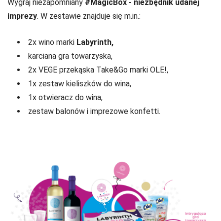
Wygraj niezapomniany
#MagicBox
- niezbędnik udanej
imprezy
. W zestawie znajduje się m.in.:
2x wino marki
Labyrinth,
karciana gra towarzyska,
2x VEGE przekąska Take&Go marki OLE!,
1x zestaw kieliszków do wina,
1x otwieracz do wina,
zestaw balonów i imprezowe konfetti.