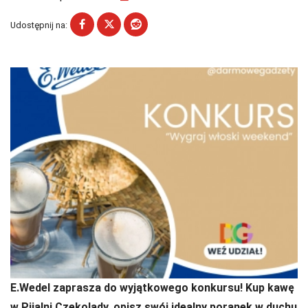
Udostępnij na:
E.Wedel zaprasza do wyjątkowego konkursu! Kup kawę
w Pijalni Czekolady, opisz swój idealny poranek w duchu