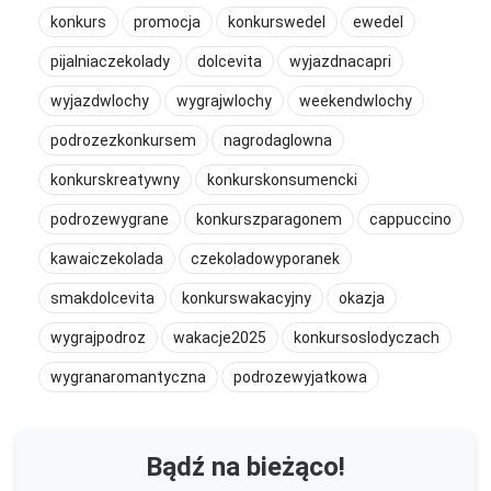
konkurs
promocja
konkurswedel
ewedel
pijalniaczekolady
dolcevita
wyjazdnacapri
wyjazdwlochy
wygrajwlochy
weekendwlochy
podrozezkonkursem
nagrodaglowna
konkurskreatywny
konkurskonsumencki
podrozewygrane
konkurszparagonem
cappuccino
kawaiczekolada
czekoladowyporanek
smakdolcevita
konkurswakacyjny
okazja
wygrajpodroz
wakacje2025
konkursoslodyczach
wygranaromantyczna
podrozewyjatkowa
Bądź na bieżąco!