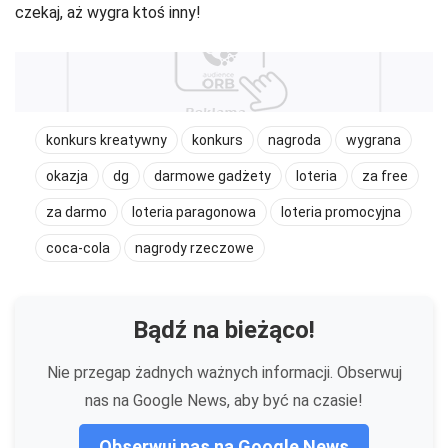
czekaj, aż wygra ktoś inny!
konkurs kreatywny
konkurs
nagroda
wygrana
okazja
dg
darmowe gadżety
loteria
za free
za darmo
loteria paragonowa
loteria promocyjna
coca-cola
nagrody rzeczowe
Bądź na bieżąco!
Nie przegap żadnych ważnych informacji. Obserwuj
nas na Google News, aby być na czasie!
Obserwuj nas na Google News