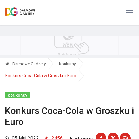
Polityka Prywatności
Reklama
Kontakt
RSS
Darmowe Gadżety
Konkursy
Konkurs Coca-Cola w Groszku i Euro
KONKURSY
Konkurs Coca-Cola w Groszku i
Euro
05 Maj 2022
2456
Udostępnij na: