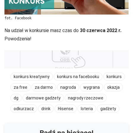
fot. Facebook
Na udział w konkursie masz czas do
30 czerwca 2022 r.
Powodzenia!
konkurs kreatywny
konkurs na facebooku
konkurs
za free
za darmo
nagroda
wygrana
okazja
dg
darmowe gadżety
nagrody rzeczowe
odkurzacz
drink
Hisense
loteria
gadżety
Bądź na bieżąco!