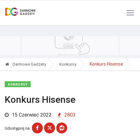
Polityka Prywatności
Reklama
Kontakt
RSS
Konkurs Hisense
Darmowe Gadżety
Konkursy
KONKURSY
Konkurs Hisense
15 Czerwiec 2022
2803
Udostępnij na: