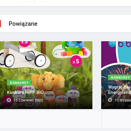
Powiązane
KONKURSY
KONKURSY
Wygraj dwi
Konkurs HiPP BIO
Energylandi
15 Czerwiec 2022
2184
15 Wrzes