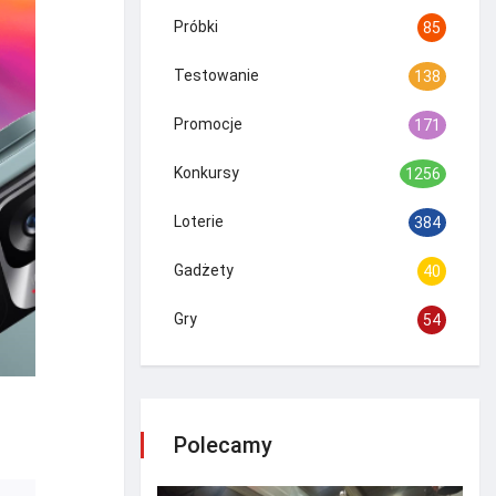
Próbki
85
Testowanie
138
Promocje
171
Konkursy
1256
Loterie
384
Gadżety
40
Gry
54
Polecamy