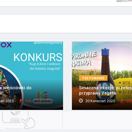
TESTOWANIE
e wejściówki do
Smaczna okazja: przetes
i!
przyprawy Vegeta
ień 2025
956
20 Kwiecień 2020
28