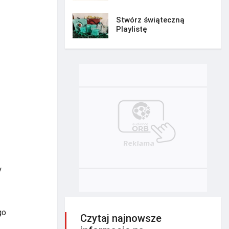
Stwórz świąteczną
Playlistę
y
go
Czytaj najnowsze