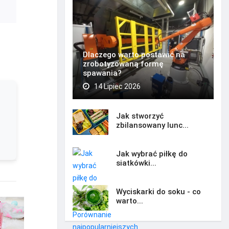
Dlaczego warto postawić na
zrobotyzowaną formę
spawania?
14 Lipiec 2026
Jak stworzyć
zbilansowany lunc...
Jak wybrać piłkę do
siatkówki...
Wyciskarki do soku - co
warto...