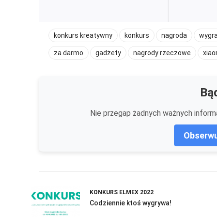
konkurs kreatywny
konkurs
nagroda
wygr
za darmo
gadżety
nagrody rzeczowe
xiao
Bąd
Nie przegap żadnych ważnych informa
Obserwu
KONKURS ELMEX 2022
Codziennie ktoś wygrywa!