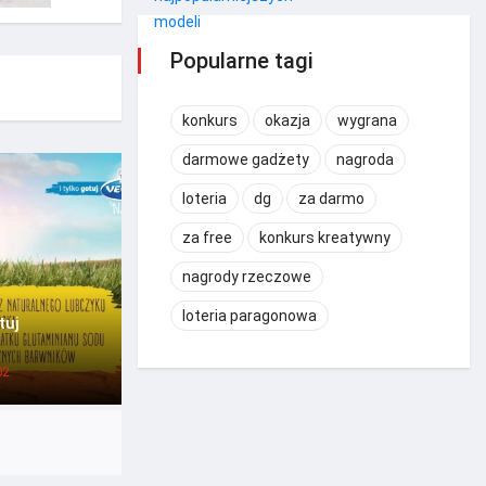
Popularne tagi
konkurs
okazja
wygrana
darmowe gadżety
nagroda
loteria
dg
za darmo
za free
konkurs kreatywny
nagrody rzeczowe
loteria paragonowa
tuj
02