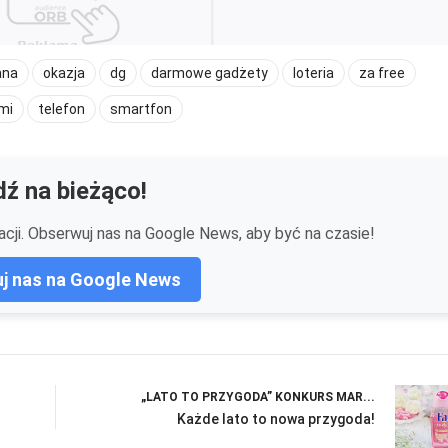
ana
okazja
dg
darmowe gadżety
loteria
za free
mi
telefon
smartfon
ź na bieżąco!
cji. Obserwuj nas na Google News, aby być na czasie!
j nas na Google News
„LATO TO PRZYGODA” KONKURS MAR...
Każde lato to nowa przygoda!