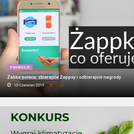
PROMOCJE
Żabka poleca: zbierajcie Żappsy i odbierajcie nagrody
10 Czerwiec 2019
7288