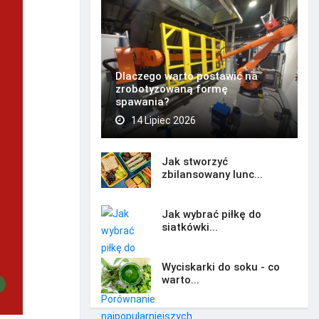
Dlaczego warto postawić na
zrobotyzowaną formę
spawania?
14 Lipiec 2026
Jak stworzyć
zbilansowany lunc...
Jak wybrać piłkę do
siatkówki...
Wyciskarki do soku - co
warto...