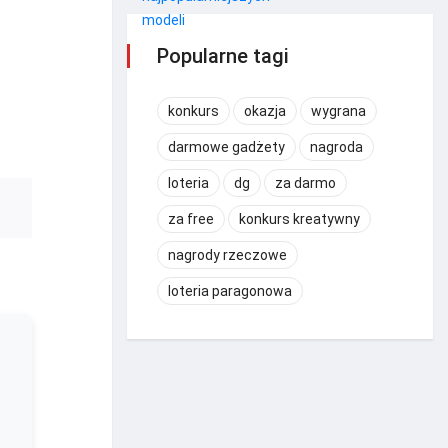
Popularne tagi
konkurs
okazja
wygrana
darmowe gadżety
nagroda
loteria
dg
za darmo
za free
konkurs kreatywny
nagrody rzeczowe
loteria paragonowa