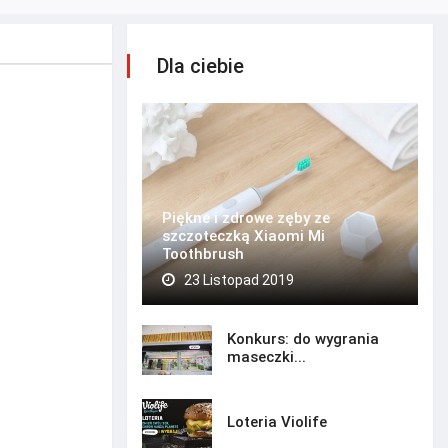
Dla ciebie
Piękne i zdrowe zęby ze
szczoteczką Xiaomi Mi
Toothbrush
23 Listopad 2019
Konkurs: do wygrania
maseczki...
Loteria Violife