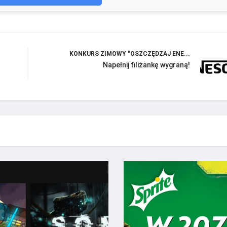
KONKURS ZIMOWY "OSZCZĘDZAJ ENE...
Napełnij filiżankę wygraną!