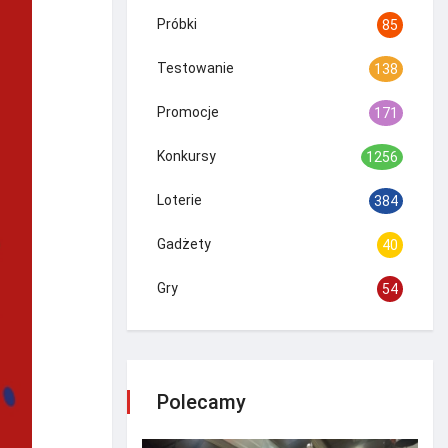
Próbki
85
Testowanie
138
Promocje
171
Konkursy
1256
Loterie
384
Gadżety
40
Gry
54
Polecamy