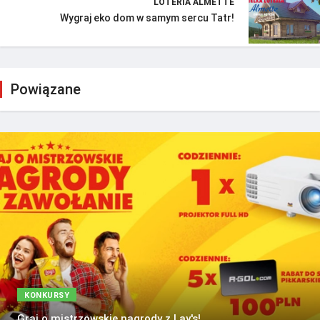
LOTERIA ALMETTE
Wygraj eko dom w samym sercu Tatr!
Powiązane
KONKURSY
Graj o mistrzowskie nagrody z Lay's!