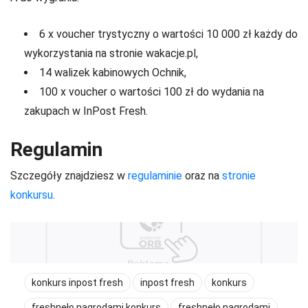
6 x voucher trystyczny o wartości 10 000 zł każdy do
wykorzystania na stronie wakacje.pl,
14 walizek kabinowych Ochnik,
100 x voucher o wartości 100 zł do wydania na
zakupach w InPost Fresh.
Regulamin
Szczegóły znajdziesz w
regulaminie
oraz na
stronie
konkursu
.
konkurs inpost fresh
inpost fresh
konkurs
freshneło nagrodami konkurs
freshneło nagrodami