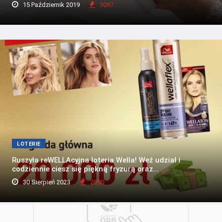
15 Październik 2019
3097
LOTERIE
Ruszyła reWELLAcyjna loteria Wella! Weź udział i
codziennie ciesz się piękną fryzurą oraz...
30 Sierpień 2023
2090