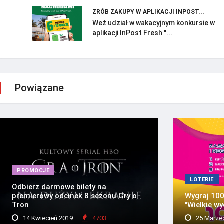
ZRÓB ZAKUPY W APLIKACJI INPOST...
Weź udział w wakacyjnym konkursie w
aplikacji InPost Fresh "...
Powiązane
PROMOCJE
LOTERIE
Odbierz darmowe bilety na
premierowy odcinek 8 sezonu Gry o
Wygraj 100 
Tron
"Wielkie wy
14 Kwiecień 2019
4703
25 Marze