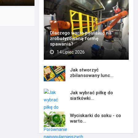
Dlaczego warto postawić na
zrobotyzowaną formę
spawania?
14 Lipiec 2026
Jak stworzyć
zbilansowany lunc...
Jak wybrać piłkę do
siatkówki...
Wyciskarki do soku - co
warto...