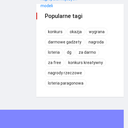
Popularne tagi
konkurs
okazja
wygrana
darmowe gadżety
nagroda
loteria
dg
za darmo
za free
konkurs kreatywny
nagrody rzeczowe
loteria paragonowa