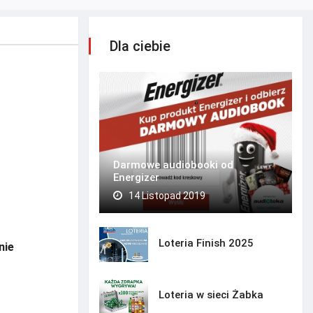
Dla ciebie
Darmowe audiobooki od
Energizer
14 Listopad 2019
Loteria Finish 2025
nie
Loteria w sieci Żabka