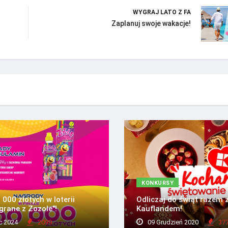
WYGRAJ LATO Z FA
Zaplanuj swoje wakacje!
KONKURSY
000 złotych w loterii
Odliczaj do świąt razem 
grane z Zozole"!
Kauflandem!
c 2024
2099
09 Grudzień 2020
37