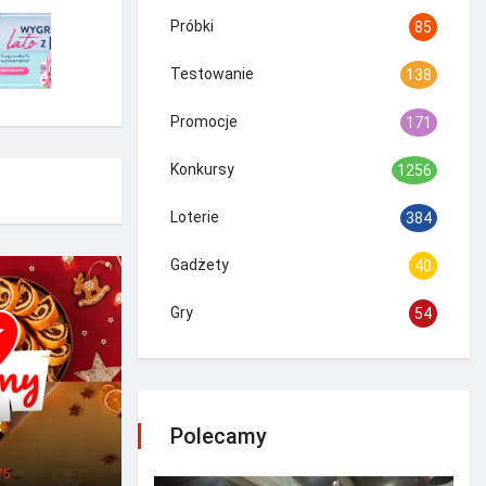
Próbki
85
Testowanie
138
Promocje
171
Konkursy
1256
Loterie
384
Gadżety
40
Gry
54
z
Polecamy
75