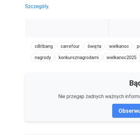
Szczegóły
.
cillitbang
carrefour
święta
wielkanoc
p
nagrody
konkursznagrodami
wielkanoc2025
Bąd
Nie przegap żadnych ważnych informa
Obserwu