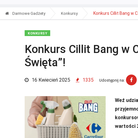
Konkurs Cillit Bang w C
Darmowe Gadżety
Konkursy
KONKURSY
Konkurs Cillit Bang w 
Święta”!
16 Kwiecień 2025
1335
Udostępnij na:
Weź udzia
przyjemno
konkursow
wartości 