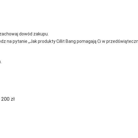
 i zachowaj dowód zakupu.
edz na pytanie „Jak produkty Cillit Bang pomagają Ci w przedświątecz
.
 200 zł