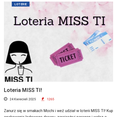
LOTERIE
Loteria MISS TI!
24 Kwiecień 2025
1265
Zanurz się w smakach Mochi i weź udział w loterii MISS TI! Kup
opakowanie lodowego deseru, zarejestruj paragon i walcz o