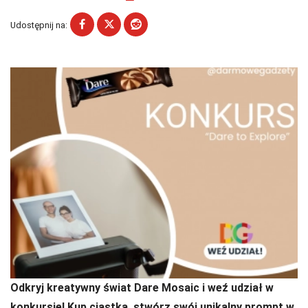
Udostępnij na:
Odkryj kreatywny świat Dare Mosaic i weź udział w
konkursie! Kup ciastka, stwórz swój unikalny prompt w