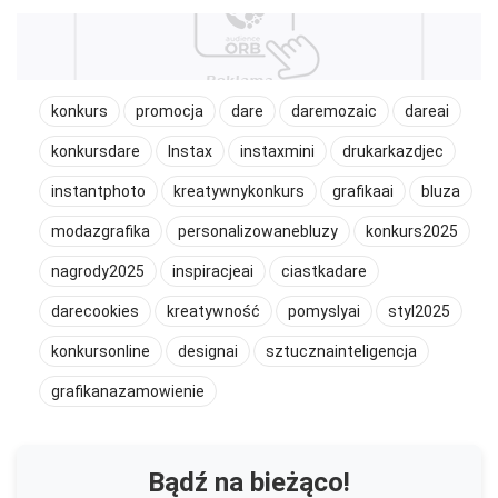
konkurs
promocja
dare
daremozaic
dareai
konkursdare
Instax
instaxmini
drukarkazdjec
instantphoto
kreatywnykonkurs
grafikaai
bluza
modazgrafika
personalizowanebluzy
konkurs2025
nagrody2025
inspiracjeai
ciastkadare
darecookies
kreatywność
pomyslyai
styl2025
konkursonline
designai
sztucznainteligencja
grafikanazamowienie
Bądź na bieżąco!