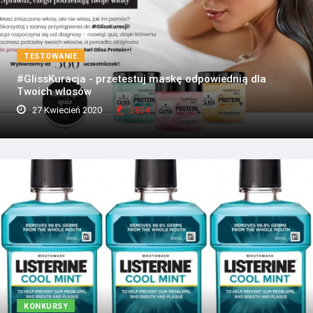
TESTOWANIE
#GlissKuracja - przetestuj maskę odpowiednią dla
Twoich włosów
27 Kwiecień 2020
2834
KONKURSY