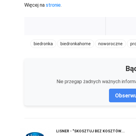
Więcej na
stronie
.
biedronka
biedronkahome
noworoczne
pr
Bąd
Nie przegap żadnych ważnych informa
Obserwu
LISNER - "SKOSZTUJ BEZ KOSZTÓW...