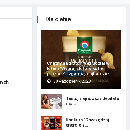
Dla ciebie
Chętny na złoto? Weź udział w
loterii "Wygraj złoto w kotle
prażone" i zgarniaj najbardzie...
30 Październik 2023
nych
Testuj najnowszy depilator
mar...
Konkurs "Oszczędzaj
energię z...