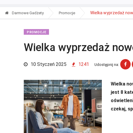
Wielka wyprzedaż nowo
Darmowe Gadżety
Promocje
PROMOCJE
Wielka wyprzedaż now
10 Styczeń 2025
1241
Udostępnij na:
Wielka no
jest 8 ka
oświetleni
czekaj, s