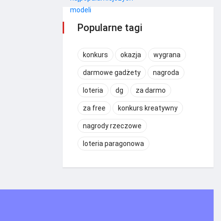
Popularne tagi
konkurs
okazja
wygrana
darmowe gadżety
nagroda
loteria
dg
za darmo
za free
konkurs kreatywny
nagrody rzeczowe
loteria paragonowa