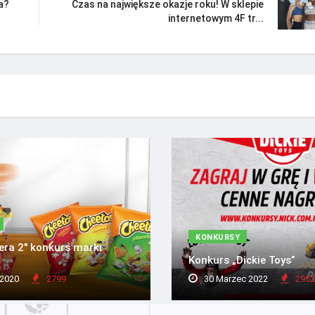
a?
Czas na największe okazje roku! W sklepie
internetowym 4F tr...
KONKURSY
era 2" konkurs marki
Konkurs „Dickie Toys”
 2020
2799
30 Marzec 2022
2952