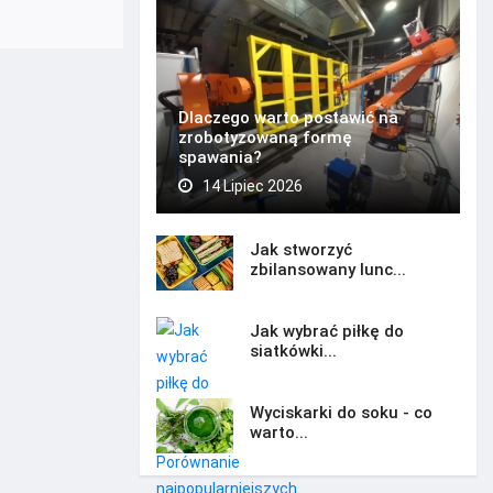
Dlaczego warto postawić na
zrobotyzowaną formę
spawania?
14 Lipiec 2026
Jak stworzyć
zbilansowany lunc...
Jak wybrać piłkę do
siatkówki...
Wyciskarki do soku - co
warto...