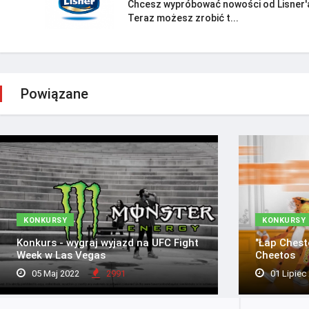
Chcesz wypróbować nowości od Lisner'
Teraz możesz zrobić t...
Powiązane
KONKURSY
KONKURSY
Konkurs - wygraj wyjazd na UFC Fight
"Łap Chest
Week w Las Vegas
Cheetos
05 Maj 2022
2991
01 Lipiec