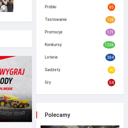
Próbki
85
Testowanie
138
Promocje
171
Konkursy
1256
Loterie
384
Gadżety
40
Gry
54
Polecamy