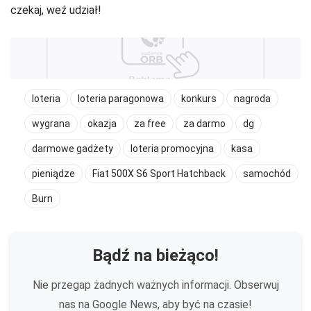
czekaj, weź udział!
loteria
loteria paragonowa
konkurs
nagroda
wygrana
okazja
za free
za darmo
dg
darmowe gadżety
loteria promocyjna
kasa
pieniądze
Fiat 500X S6 Sport Hatchback
samochód
Burn
Bądź na bieżąco!
Nie przegap żadnych ważnych informacji. Obserwuj
nas na Google News, aby być na czasie!