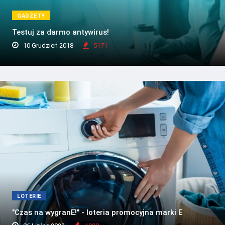
GADŻETY
Testuj za darmo antywirus!
10 Grudzień 2018
5171
LOTERIE
"Czas na wygranE!" - loteria promocyjna marki E