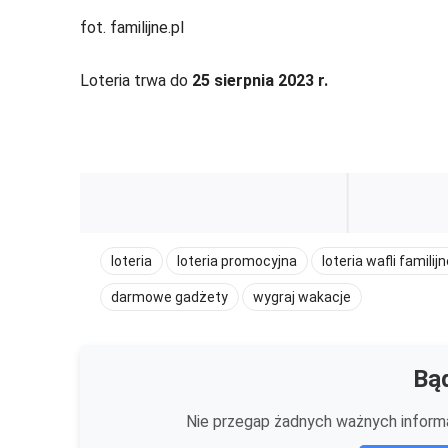
fot. familijne.pl
Loteria trwa do
25 sierpnia 2023 r.
loteria
loteria promocyjna
loteria wafli familij
darmowe gadżety
wygraj wakacje
Bąd
Nie przegap żadnych ważnych informa