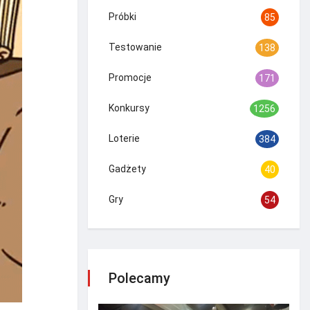
Próbki
85
Testowanie
138
Promocje
171
Konkursy
1256
Loterie
384
Gadżety
40
Gry
54
Polecamy