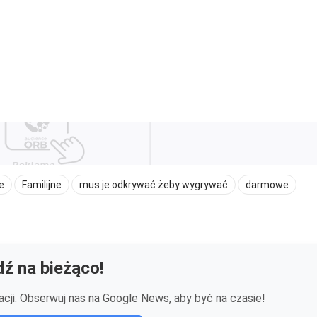
ne
Familijne
mus je odkrywać żeby wygrywać
darmowe
ź na bieżąco!
cji. Obserwuj nas na Google News, aby być na czasie!