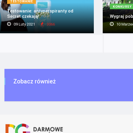
TESTOWANIE
KONKURSY
Testowanie: antyperspiranty od
Secret czekają!
Wygraj pob
09 Luty 2021
3066
10 Marze
Zobacz również