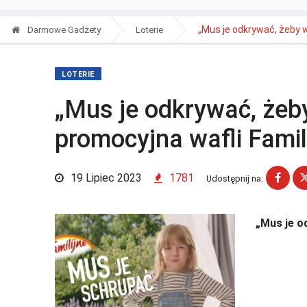
„Mus je odkrywać, żeby wy
Darmowe Gadżety
Loterie
LOTERIE
„Mus je odkrywać, żeby
promocyjna wafli Famil
19 Lipiec 2023
1781
Udostępnij na:
„Mus je o