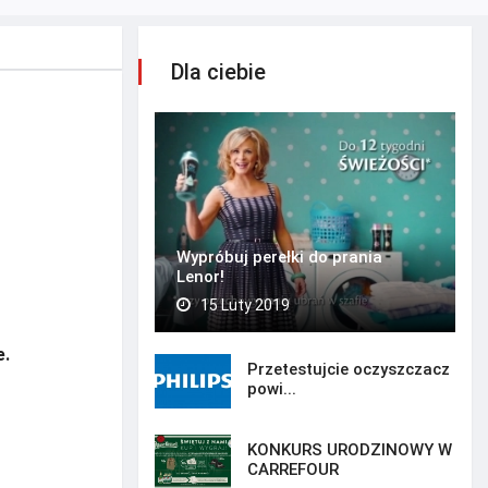
Dla ciebie
Wypróbuj perełki do prania
Lenor!
15 Luty 2019
e.
Przetestujcie oczyszczacz
powi...
KONKURS URODZINOWY W
CARREFOUR