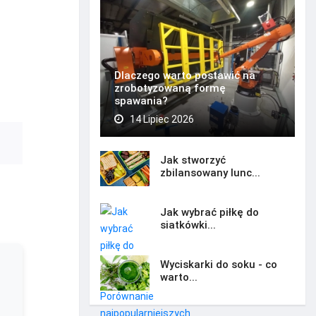
Dlaczego warto postawić na
zrobotyzowaną formę
spawania?
14 Lipiec 2026
Jak stworzyć
zbilansowany lunc...
Jak wybrać piłkę do
siatkówki...
Wyciskarki do soku - co
warto...