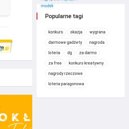
Popularne tagi
konkurs
okazja
wygrana
darmowe gadżety
nagroda
loteria
dg
za darmo
za free
konkurs kreatywny
nagrody rzeczowe
loteria paragonowa