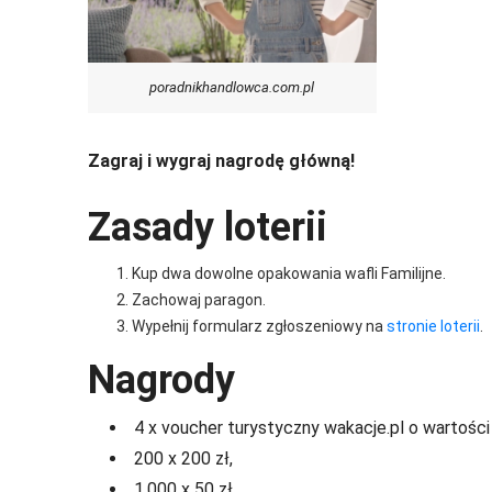
poradnikhandlowca.com.pl
Zagraj i wygraj nagrodę główną!
Zasady loterii
Kup dwa dowolne opakowania wafli Familijne.
Zachowaj paragon.
Wypełnij formularz zgłoszeniowy na
stronie loterii
.
Nagrody
4 x voucher turystyczny wakacje.pl o wartości 
200 x 200 zł,
1.000 x 50 zł.