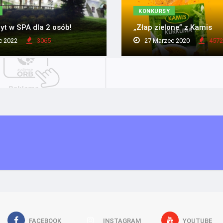
KONKURSY
yt w SPA dla 2 osób!
„Złap zielone” z Kamis
c 2022
3065
27 Marzec 2020
4572
FACEBOOK
INSTAGRAM
YOUTUBE